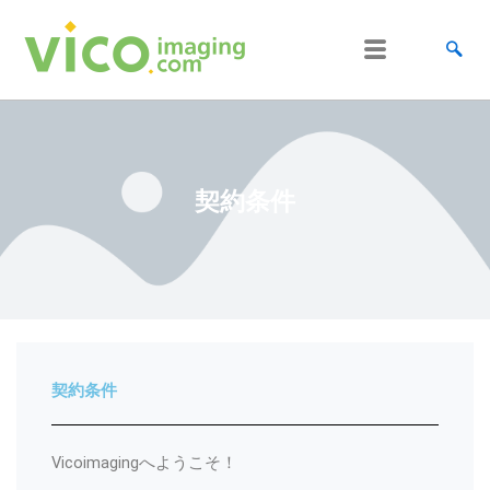
跳
至
内
容
契約条件
契約条件
Vicoimagingへようこそ！