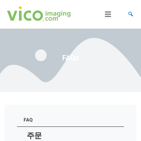
跳
至
内
容
FAQs
FAQ
주문