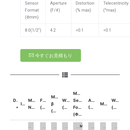
Sensor
Aperture
Distortion
Telecentricity
Format
(F/#)
(% max)
(°max)
(Φmm)
8.0(1/2")
4.2
<0.1
<0.1
今すぐお見積もり
Max.
Mag.
Details
Model
FOV
WD
Sensor
Aperture
Weight
Image
β
Mount
NO.
(Φmm)
(mm)
Format
(F/#)
(kg)
(x)
(Φmm)
FOV (Φmm)
Mag. β (x)
WD (mm)
Max. Sensor Format (Φmm)
Aperture (F/#)
Mount
Weight