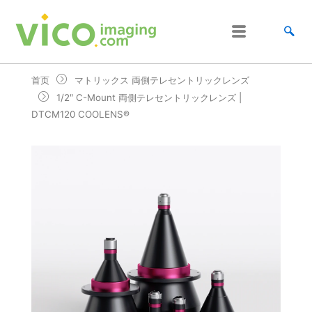
跳
至
内
容
首页
マトリックス 両側テレセントリックレンズ
1/2″ C-Mount 両側テレセントリックレンズ |
DTCM120 COOLENS®