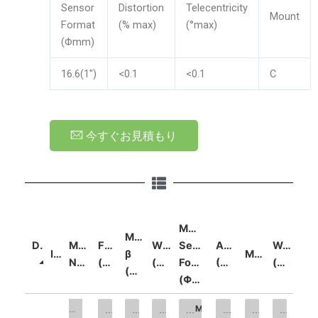
Sensor
Distortion
Telecentricity
Mount
Format
(% max)
(°max)
(Φmm)
16.6(1")
<0.1
<0.1
C
今すぐお見積もり
Max.
Mag.
Details
Model
FOV
WD
Sensor
Aperture
Weight
Image
β
Mount
NO.
(Φmm)
(mm)
Format
(F/#)
(kg)
(x)
(Φmm)
FOV (Φmm)
Mag. β (x)
WD (mm)
Max. Sensor Format (Φmm)
Aperture (F/#)
Mount
Weight