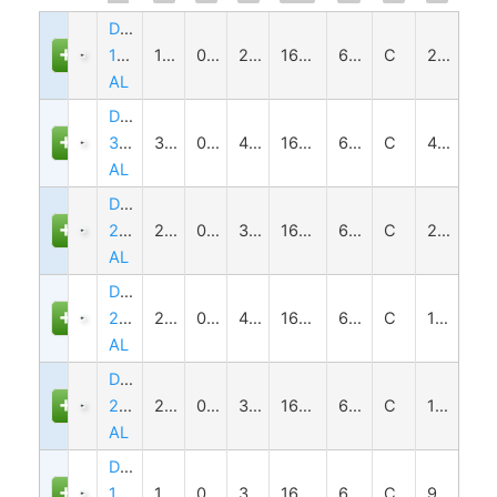
DTCM110-
110-
110
0.151
263±4
16.6(1")
6.5
C
2.792
AL
DTCM110-
300-
300
0.055
465±6
16.6(1")
6.5
C
46.678
AL
DTCM110-
258-
258
0.064
338±5
16.6(1")
6.5
C
24.4
AL
DTCM110-
240H-
240
0.069
410±6
16.6(1")
6.5
C
19.182
AL
DTCM110-
216-
216
0.077
372±5
16.6(1")
6.5
C
13.852
AL
DTCM110-
190H-
190
0.087
330±5
16.6(1")
6.5
C
9.65