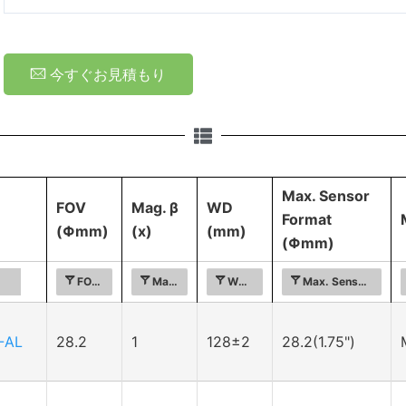
今すぐお見積もり
Max. Sensor
FOV
Mag. β
WD
Format
(Φmm)
(x)
(mm)
(Φmm)
FOV (Φmm)
Mag. β (x)
WD (mm)
Max. Sensor Form
-AL
28.2
1
128±2
28.2(1.75")