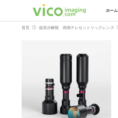
跳
至
ホーム
内
容
首页
超高分解能 両側テレセントリックレンズ