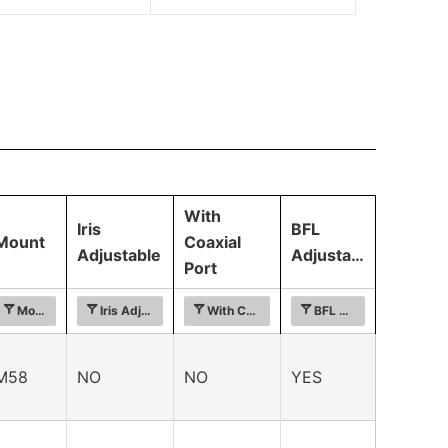
With
Iris
BFL
Mount
Coaxial
Adjustable
Adjustable
Port
at (Φmm)
Mount
Iris Adjustable
With Coaxial Port
BFL Adjustable
M58
NO
NO
YES