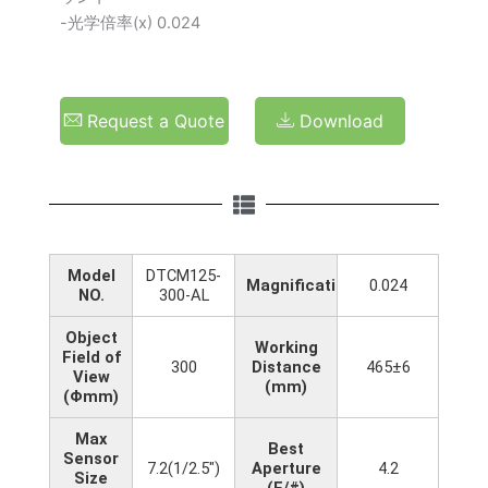
-光学倍率(x) 0.024
Request a Quote
Download
Model
DTCM125-
Magnification(x)
0.024
NO.
300-AL
Object
Working
Field of
300
Distance
465±6
View
(mm)
(Φmm)
Max
Best
Sensor
7.2(1/2.5")
Aperture
4.2
Size
(F/#)