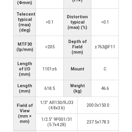
(Φmm)
Telecentricity
Distortion
typical
<0.1
typical
<0.1
(max)
(max) (%)
(deg)
Depth of
MTF30
>205
Field
±763@F11
(lp/mm)
(mm)
Length
of I/O
1101±6
Mount
C
(mm)
Length
Weight
618.5
46.6
(mm)
(kg)
1/3" AR130/RJ33
200.0x150.0
Field of
(4.8x3.6)
View
(mm ×
1/2.5" 9P001/31
mm)
237.5x178.3
(5.7x4.28)