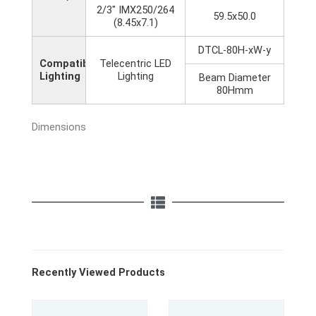
2/3" IMX250/264
59.5x50.0
(8.45x7.1)
DTCL-80H-xW-y
Compatible
Telecentric LED
Lighting
Lighting
Beam Diameter
80Hmm
Dimensions
Recently Viewed Products