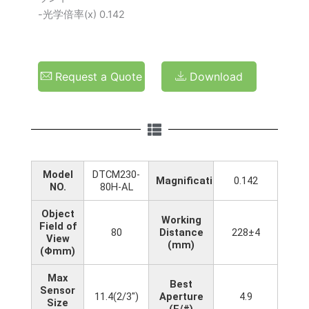
-光学倍率(x) 0.142
Request a Quote
Download
Model
DTCM230-
Magnification(x)
0.142
NO.
80H-AL
Object
Working
Field of
80
Distance
228±4
View
(mm)
(Φmm)
Max
Best
Sensor
11.4(2/3")
Aperture
4.9
Size
(F/#)