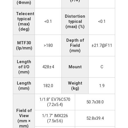
(Φmm)
Telecentricity
Distortion
typical
<0.1
typical
<0.1
(max)
(max) (%)
(deg)
Depth of
MTF30
>180
Field
±21.7@F11
(lp/mm)
(mm)
Length
of I/O
428±4
Mount
C
(mm)
Length
Weight
182.0
1.9
(mm)
(kg)
1/1.8" EV76C570
50.7x38.0
(7.2x5.4)
Field of
View
1/1.7" IMX226
52.8x39.4
(mm ×
(7.5x5.6)
mm)