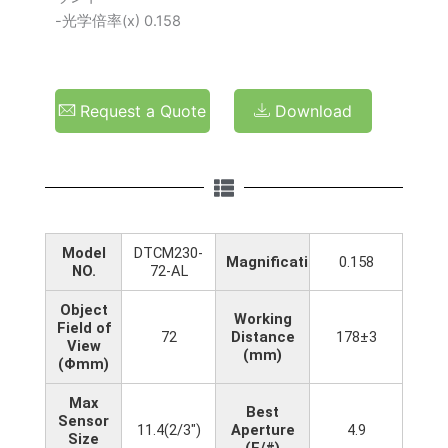
-光学倍率(x) 0.158
Request a Quote
Download
Model
DTCM230-
Magnification(x)
0.158
NO.
72-AL
Object
Working
Field of
72
Distance
178±3
View
(mm)
(Φmm)
Max
Best
Sensor
11.4(2/3")
Aperture
4.9
Size
(F/#)