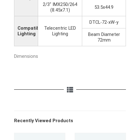
2/3" IMX250/264
53.5x44.9
(8.45x7.1)
DTCL-72-xW-y
Compatible
Telecentric LED
Lighting
Lighting
Beam Diameter
72mm
Dimensions
Recently Viewed Products