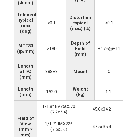
(Φmm)
Telecentricity
Distortion
typical
<0.1
typical
<0.1
(max)
(max) (%)
(deg)
Depth of
MTF30
>180
Field
±17.6@F11
(lp/mm)
(mm)
Length
of I/O
388±3
Mount
C
(mm)
Length
Weight
192.0
1.1
(mm)
(kg)
1/1.8" EV76C570
45.6x34.2
(7.2x5.4)
Field of
View
1/1.7" IMX226
47.5x35.4
(mm ×
(7.5x5.6)
mm)