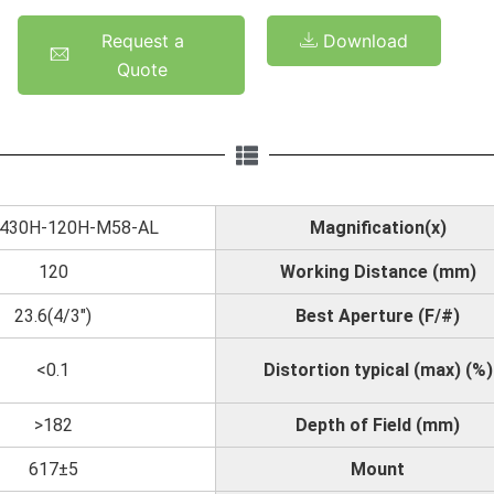
Request a
Download
Quote
430H-120H-M58-AL
Magnification(x)
120
Working Distance (mm)
23.6(4/3")
Best Aperture (F/#)
<0.1
Distortion typical (max) (%)
>182
Depth of Field (mm)
617±5
Mount