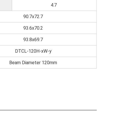
4.7
90.7x72.7
93.6x70.2
93.8x69.7
DTCL-120H-xW-y
Beam Diameter 120mm