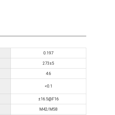
0.197
273±5
4.6
<0.1
±16.5@F16
M42/M58