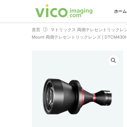
跳
至
ホーム
内
容
首页
マトリックス 両側テレセントリックレ
Mount 両側テレセントリックレンズ | DTCM430H