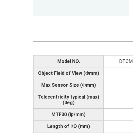
Model NO.
DTCM
Object Field of View (Φmm)
Max Sensor Size (Φmm)
Telecentricity typical (max)
(deg)
MTF30 (lp/mm)
Length of I/O (mm)