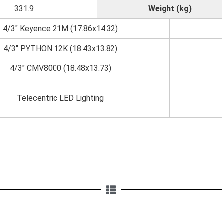
331.9
Weight (kg)
4/3" Keyence 21M (17.86x14.32)
4/3" PYTHON 12K (18.43x13.82)
4/3" CMV8000 (18.48x13.73)
Telecentric LED Lighting