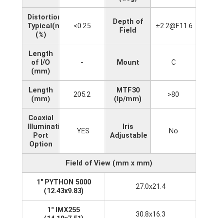
Distortion
Depth of
Typical(max)
<0.25
±2.2@F11.6
Field
(%)
Length
of I/O
-
Mount
C
(mm)
Length
MTF30
205.2
>80
(mm)
(lp/mm)
Coaxial
Illumination
Iris
YES
No
Port
Adjustable
Option
Field of View (mm x mm)
1" PYTHON 5000
27.0x21.4
(12.43x9.83)
1" IMX255
30.8x16.3