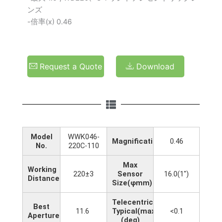
ンズ
-倍率(x) 0.46
Request a Quote
Download
Model
WWK046-
Magnification(x)
0.46
No.
220C-110
Max
Working
220±3
Sensor
16.0(1")
Distance(mm)
Size(φmm)
Telecentricity
Best
11.6
Typical(max)
<0.1
Aperture(F/#)
(deg)