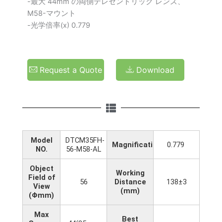
-最大 44mm の両側テレセントリック レンズ、
M58-マウント
-光学倍率(x) 0.779
Request a Quote
Download
Model
DTCM35FH-
Magnification(x)
0.779
NO.
56-M58-AL
Object
Working
Field of
56
Distance
138±3
View
(mm)
(Φmm)
Max
Best