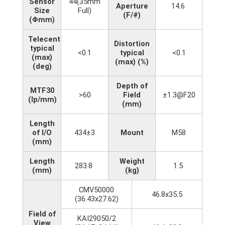
Sensor
44(35mm
Aperture
14.6
Size
Full)
(F/#)
(Φmm)
Telecentricity
Distortion
typical
<0.1
typical
<0.1
(max)
(max) (%)
(deg)
Depth of
MTF30
>60
Field
±1.3@F20
(lp/mm)
(mm)
Length
of I/O
434±3
Mount
M58
(mm)
Length
Weight
283.8
1.5
(mm)
(kg)
CMV50000
46.8x35.5
(36.43x27.62)
Field of
KAI29050/2
View