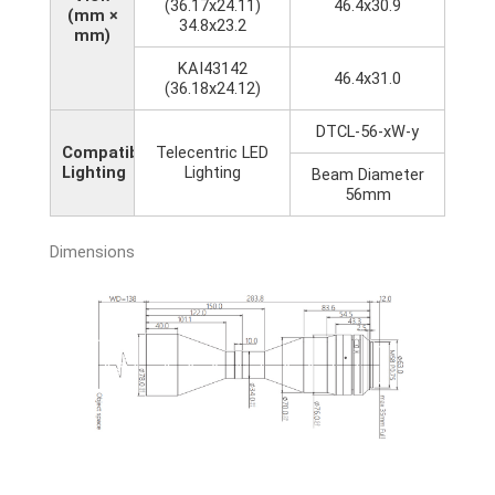
(36.17x24.11)
46.4x30.9
(mm ×
34.8x23.2
mm)
KAI43142
46.4x31.0
(36.18x24.12)
DTCL-56-xW-y
Compatible
Telecentric LED
Lighting
Lighting
Beam Diameter
56mm
Dimensions