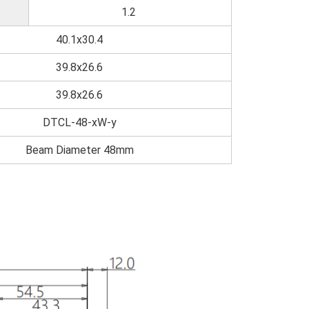
1.2
40.1x30.4
39.8x26.6
39.8x26.6
DTCL-48-xW-y
Beam Diameter 48mm