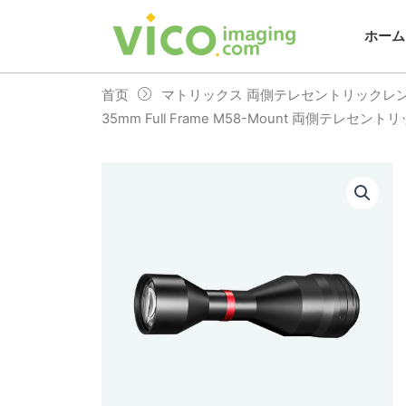
跳
至
ホーム
内
容
首页
マトリックス 両側テレセントリックレ
35mm Full Frame M58-Mount 両側テレセント