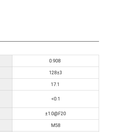
0.908
128±3
17.1
<0.1
±1.0@F20
M58