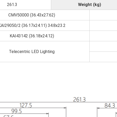
261.3
Weight (kg)
CMV50000 (36.43x27.62)
KAI29050/2 (36.17x24.11) 34.8x23.2
KAI43142 (36.18x24.12)
Telecentric LED Lighting