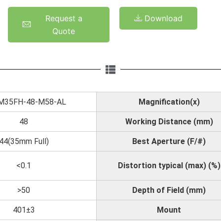
Request a
Download
Quote
M35FH-48-M58-AL
Magnification(x)
48
Working Distance (mm)
44(35mm Full)
Best Aperture (F/#)
<0.1
Distortion typical (max) (%)
>50
Depth of Field (mm)
401±3
Mount