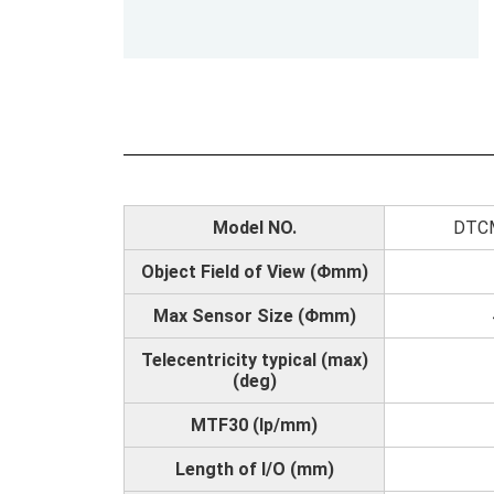
Model NO.
DTC
Object Field of View (Φmm)
Max Sensor Size (Φmm)
Telecentricity typical (max)
(deg)
MTF30 (lp/mm)
Length of I/O (mm)