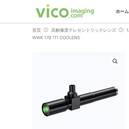
跳
至
ホーム
内
容
首页
高解像度テレセントリックレンズ
WWK 178 111 COOLENS