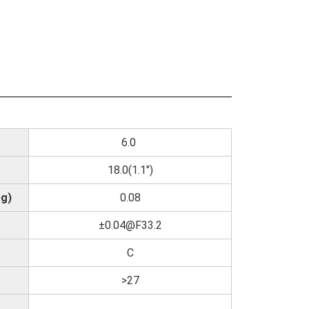
6.0
18.0(1.1")
eg)
0.08
±0.04@F33.2
C
>27