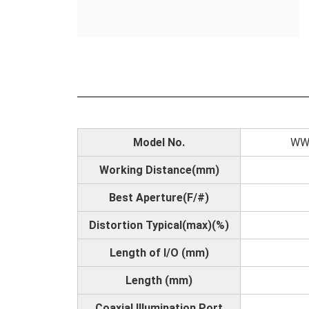
Model No.
WW
Working Distance(mm)
Best Aperture(F/#)
Distortion Typical(max)(%)
Length of I/O (mm)
Length (mm)
Coaxial Illumination Port