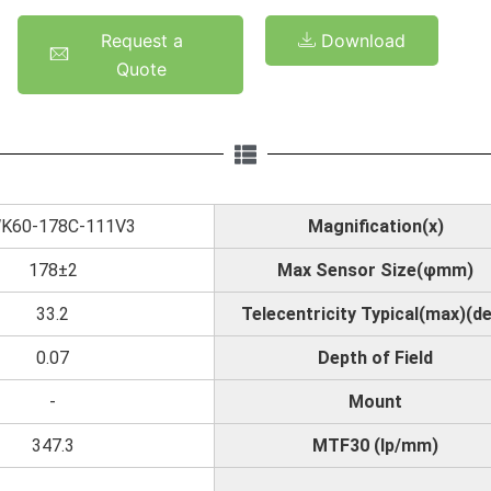
Request a
Download
Quote
K60-178C-111V3
Magnification(x)
178±2
Max Sensor Size(φmm)
33.2
Telecentricity Typical(max)(d
0.07
Depth of Field
-
Mount
347.3
MTF30 (lp/mm)