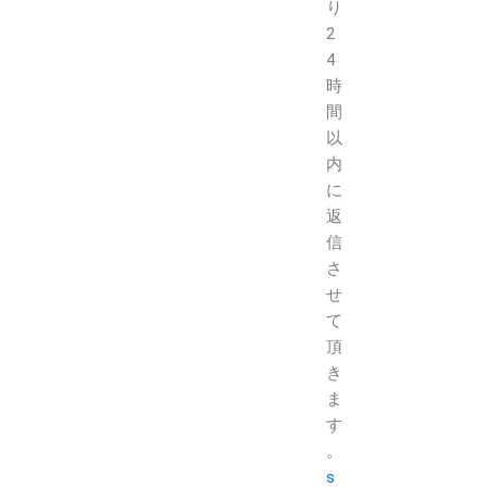
り
2
4
時
間
以
内
に
返
信
さ
せ
て
頂
き
ま
す
。
s