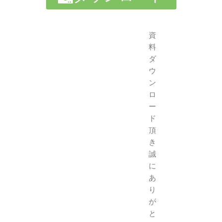
資
料
ダ
ウ
ン
ロ
ー
ド
頂
き
誠
に
あ
り
が
と