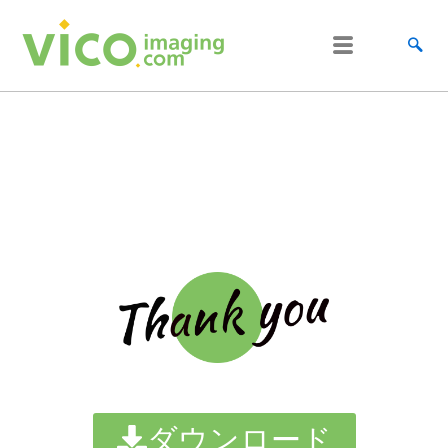
跳
至
内
容
ダウンロード