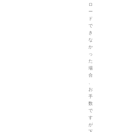
ロ
ー
ド
で
き
な
か
っ
た
場
合
、
お
手
数
で
す
が
下