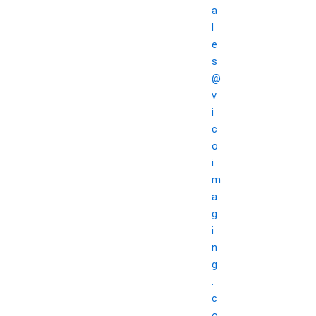
a
l
e
s
@
v
i
c
o
i
m
a
g
i
n
g
.
c
o