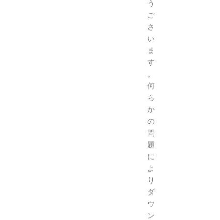
う
ご
さ
い
ま
す
。
何
ら
か
の
問
題
に
よ
り
ダ
ウ
ン