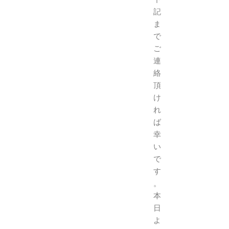
記
ま
で
ご
連
絡
頂
け
れ
ば
幸
い
で
す
。
本
日
よ