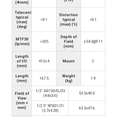
(Φmm)
Telecentricity
Distortion
typical
<0.1
typical
<0.1
(max)
(max) (%)
(deg)
Depth of
MTF30
>205
Field
±54.3@F11
(lp/mm)
(mm)
Length
of I/O
413±4
Mount
C
(mm)
Length
Weight
167.5
1.9
(mm)
(kg)
1/3" AR130/RJ33
53.3x40.0
Field of
(4.8x3.6)
View
(mm ×
1/2.5" 9P001/31
mm)
63.3x47.6
(5.7x4.28)