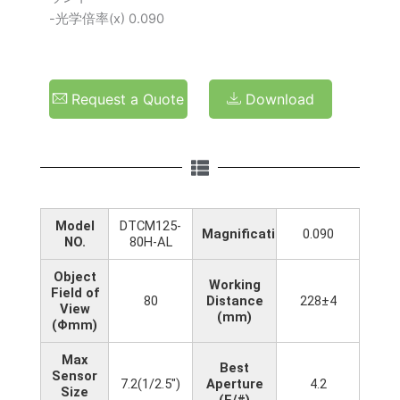
-光学倍率(x) 0.090
Request a Quote
Download
Model
DTCM125-
Magnification(x)
0.090
NO.
80H-AL
Object
Working
Field of
80
Distance
228±4
View
(mm)
(Φmm)
Max
Best
Sensor
7.2(1/2.5")
Aperture
4.2
Size
(F/#)