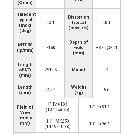
(Φmm)
Telecentricity
Distortion
typical
<0.1
typical
<0.1
(max)
(max) (%)
(deg)
Depth of
MTF30
>150
Field
±37.7@F11
(lp/mm)
(mm)
Length
of I/O
751±5
Mount
C
(mm)
Length
Weight
415.6
6.6
(mm)
(kg)
1" IMX183
121.6x81.1
Field of
(13.13x8.76)
View
(mm ×
1.1" IMX253
mm)
131.4x96.1
(14.19x10.38)