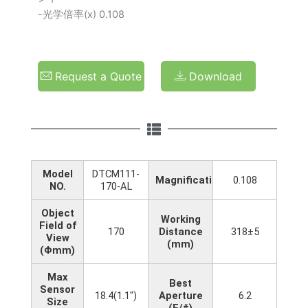
-光学倍率(x) 0.108
Request a Quote
Download
Model
DTCM111-
Magnification(x)
0.108
NO.
170-AL
Object
Working
Field of
170
Distance
318±5
View
(mm)
(Φmm)
Max
Best
Sensor
18.4(1.1")
Aperture
6.2
Size
(F/#)