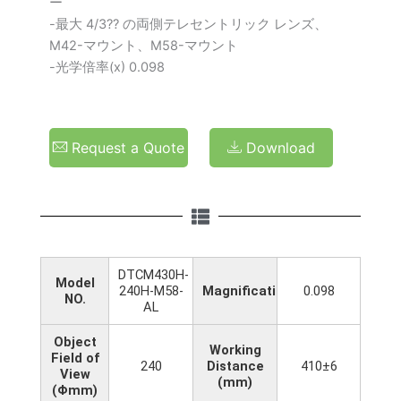
ー
-最大 4/3?? の両側テレセントリック レンズ、
M42-マウント、M58-マウント
-光学倍率(x) 0.098
Request a Quote
Download
DTCM430H-
Model
240H-M58-
Magnification(x)
0.098
NO.
AL
Object
Working
Field of
240
Distance
410±6
View
(mm)
(Φmm)