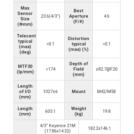
Max
Best
Sensor
23.6(4/3")
Aperture
4.6
Size
(F/#)
(Φmm)
Telecentricity
Distortion
typical
<0.1
typical
<0.1
(max)
(max) (%)
(deg)
Depth of
MTF30
>174
Field
±82.7@F20
(lp/mm)
(mm)
Length
of I/O
1027±6
Mount
M42/M58
(mm)
Length
Weight
605.1
19.8
(mm)
(kg)
4/3" Keyence 21M
182.2x146.1
(17.86x14.32)