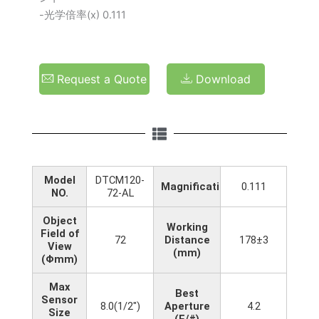
-光学倍率(x) 0.111
Request a Quote
Download
Model
DTCM120-
Magnification(x)
0.111
NO.
72-AL
Object
Working
Field of
72
Distance
178±3
View
(mm)
(Φmm)
Max
Best
Sensor
8.0(1/2")
Aperture
4.2
Size
(F/#)