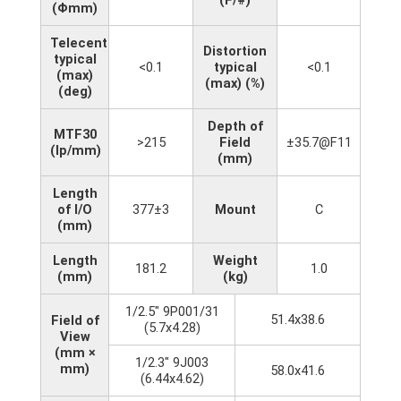
(Φmm)
Telecentricity
Distortion
typical
<0.1
typical
<0.1
(max)
(max) (%)
(deg)
Depth of
MTF30
>215
Field
±35.7@F11
(lp/mm)
(mm)
Length
of I/O
377±3
Mount
C
(mm)
Length
Weight
181.2
1.0
(mm)
(kg)
1/2.5" 9P001/31
51.4x38.6
Field of
(5.7x4.28)
View
(mm ×
1/2.3" 9J003
mm)
58.0x41.6
(6.44x4.62)