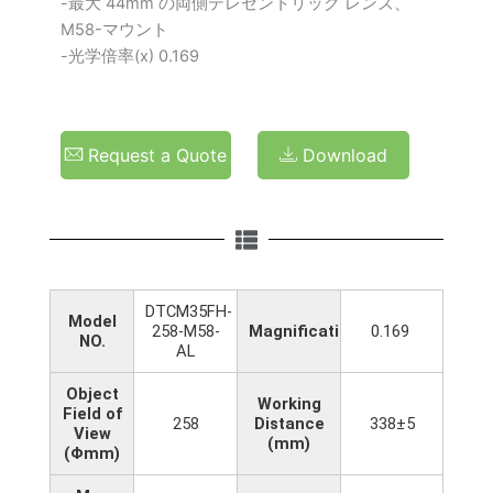
-最大 44mm の両側テレセントリック レンズ、
M58-マウント
-光学倍率(x) 0.169
Request a Quote
Download
DTCM35FH-
Model
258-M58-
Magnification(x)
0.169
NO.
AL
Object
Working
Field of
258
Distance
338±5
View
(mm)
(Φmm)