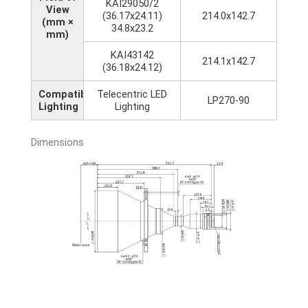
KAI29050/2
View
(36.17x24.11)
214.0x142.7
(mm ×
34.8x23.2
mm)
KAI43142
214.1x142.7
(36.18x24.12)
Compatible
Telecentric LED
LP270-90
Lighting
Lighting
Dimensions