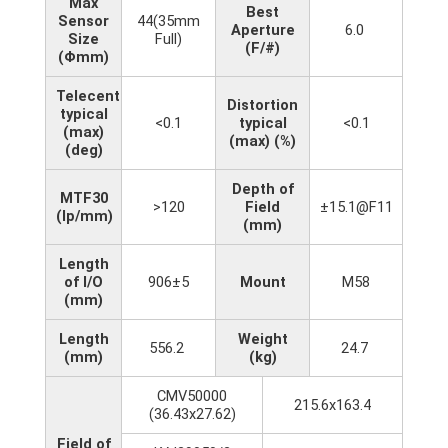
Max
Best
Sensor
44(35mm
Aperture
6.0
Size
Full)
(F/#)
(Φmm)
Telecentricity
Distortion
typical
<0.1
typical
<0.1
(max)
(max) (%)
(deg)
Depth of
MTF30
>120
Field
±15.1@F11
(lp/mm)
(mm)
Length
of I/O
906±5
Mount
M58
(mm)
Length
Weight
556.2
24.7
(mm)
(kg)
CMV50000
215.6x163.4
(36.43x27.62)
Field of