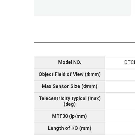
Model NO.
DTC
Object Field of View (Φmm)
Max Sensor Size (Φmm)
Telecentricity typical (max)
(deg)
MTF30 (lp/mm)
Length of I/O (mm)