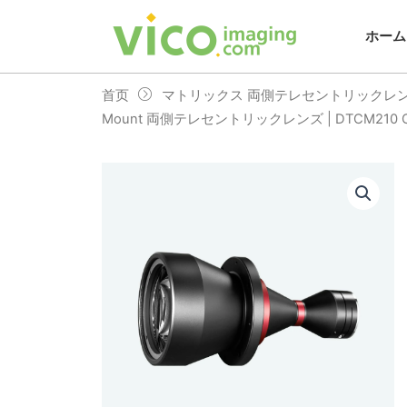
跳
至
ホーム
内
容
首页
マトリックス 両側テレセントリックレ
Mount 両側テレセントリックレンズ | DTCM210 C