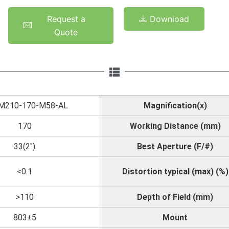
Request a
Download
Quote
M210-170-M58-AL
Magnification(x)
170
Working Distance (mm)
33(2")
Best Aperture (F/#)
<0.1
Distortion typical (max) (%)
>110
Depth of Field (mm)
803±5
Mount