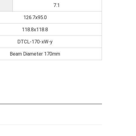
7.1
126.7x95.0
118.8x118.8
DTCL-170-xW-y
Beam Diameter 170mm