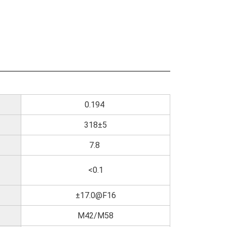
0.194
318±5
7.8
<0.1
±17.0@F16
M42/M58