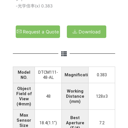
-光学倍率(x) 0.383
Request a Quote
Download
Model
DTCM111-
Magnification(x)
0.383
NO.
48-AL
Object
Working
Field of
48
Distance
128±3
View
(mm)
(Φmm)
Max
Best
Sensor
18.4(1.1")
Aperture
7.2
Size
(F/#)