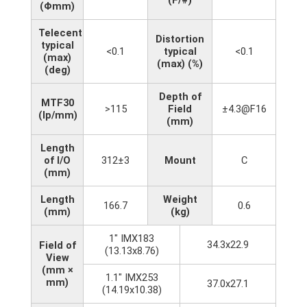
(Φmm)
Telecentricity
Distortion
typical
<0.1
typical
<0.1
(max)
(max) (%)
(deg)
Depth of
MTF30
>115
Field
±4.3@F16
(lp/mm)
(mm)
Length
of I/O
312±3
Mount
C
(mm)
Length
Weight
166.7
0.6
(mm)
(kg)
1" IMX183
34.3x22.9
Field of
(13.13x8.76)
View
(mm ×
1.1" IMX253
mm)
37.0x27.1
(14.19x10.38)