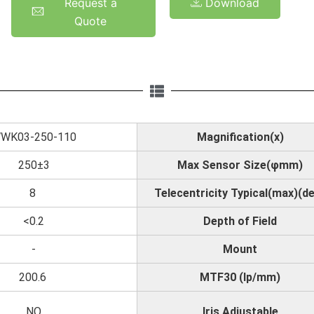
Request a
Download
Quote
WK03-250-110
Magnification(x)
250±3
Max Sensor Size(φmm)
8
Telecentricity Typical(max)(d
<0.2
Depth of Field
-
Mount
200.6
MTF30 (lp/mm)
NO
Iris Adjustable