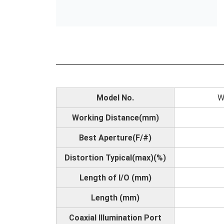
Model No.
W
Working Distance(mm)
Best Aperture(F/#)
Distortion Typical(max)(%)
Length of I/O (mm)
Length (mm)
Coaxial Illumination Port