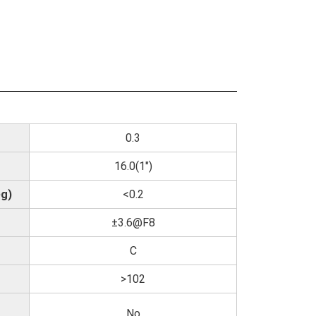
0.3
16.0(1")
eg)
<0.2
±3.6@F8
C
>102
No