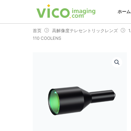
跳
至
ホーム
内
容
首页
高解像度テレセントリックレンズ
110 COOLENS