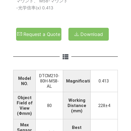
マウント、 M58-マウント
-光学倍率(x) 0.413
Request a Quote
Download
DTCM210-
Model
80H-M58-
Magnification(x)
0.413
NO.
AL
Object
Working
Field of
80
Distance
228±4
View
(mm)
(Φmm)
Max
Best
Sensor