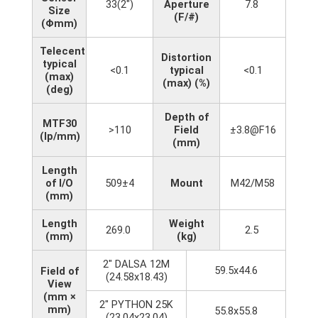
33(2")
Aperture
7.8
Size
(F/#)
(Φmm)
Telecentricity
Distortion
typical
<0.1
typical
<0.1
(max)
(max) (%)
(deg)
Depth of
MTF30
>110
Field
±3.8@F16
(lp/mm)
(mm)
Length
of I/O
509±4
Mount
M42/M58
(mm)
Length
Weight
269.0
2.5
(mm)
(kg)
2" DALSA 12M
59.5x44.6
Field of
(24.58x18.43)
View
(mm ×
2" PYTHON 25K
mm)
55.8x55.8
(23.04x23.04)