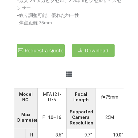
-最大 25 メガピクセル、2.74μmピクセルサイズセ
ンサー
-絞り調整可能、優れた均一性
-焦点距離 75mm
Request a Quote
Download
Model
MFA121-
Focal
f=75mm
NO.
U75
Length
Supported
Max
F=4.0~16
Camera
25M
Diameter(RATIO)
Resolution
H
8.6°
9.7°
10.0°