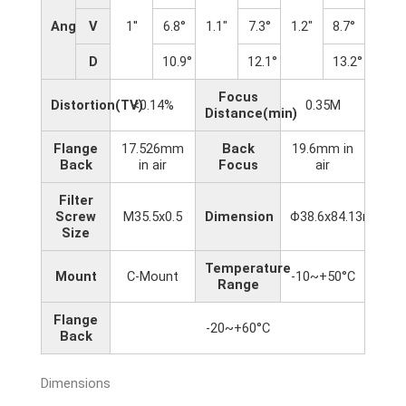
Angle
V
1''
6.8°
1.1"
7.3°
1.2"
8.7°
D
10.9°
12.1°
13.2°
Focus
Distortion(TV)
<0.14%
0.35M
Distance(min)
Flange
17.526mm
Back
19.6mm in
Back
in air
Focus
air
Filter
Screw
M35.5x0.5
Dimension
Φ38.6x84.13mm
Size
Temperature
Mount
C-Mount
-10~+50°C
Range
Flange
-20~+60°C
Back
Dimensions