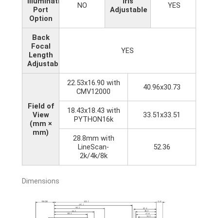
Illumination
Iris
NO
YES
Port
Adjustable
Option
Back
Focal
YES
Length
Adjustable
22.53x16.90 with
40.96x30.73
CMV12000
Field of
18.43x18.43 with
View
33.51x33.51
PYTHON16k
(mm ×
mm)
28.8mm with
LineScan-
52.36
2k/4k/8k
Dimensions