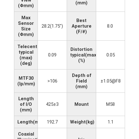
(mm)
(Φmm)
Max
Best
Sensor
28.2(1.75")
Aperture
8.0
Size
(F/#)
(Φmm)
Telecentricity
Distortion
typical
0.09
typical(max)
0.05
(max)
(%)
(deg)
Depth of
MTF30
>106
Field
±1.05@F8
(lp/mm)
(mm)
Length
of I/O
425±3
Mount
M58
(mm)
Length(mm)
192.7
Weight(kg)
1.1
Coaxial