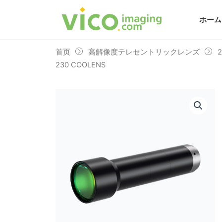
跳
至
ホーム
内
容
首页
高解像度テレセントリックレンズ
230 COOLENS