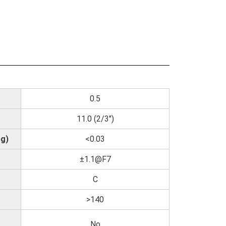
0.5
11.0 (2/3")
eg)
<0.03
±1.1@F7
C
>140
No