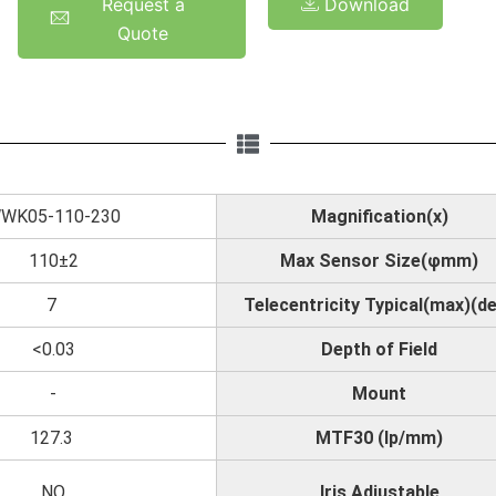
Request a
Download
Quote
WK05-110-230
Magnification(x)
110±2
Max Sensor Size(φmm)
7
Telecentricity Typical(max)(d
<0.03
Depth of Field
-
Mount
127.3
MTF30 (lp/mm)
NO
Iris Adjustable