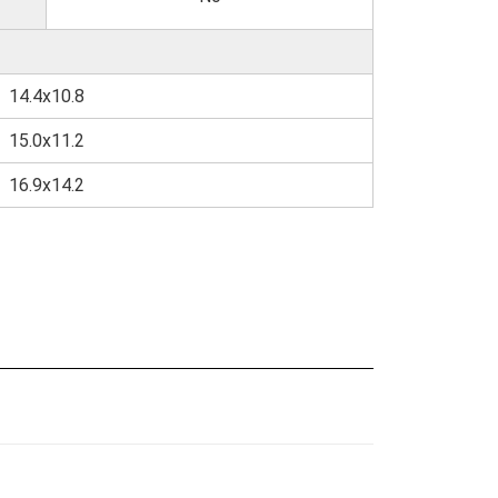
14.4x10.8
15.0x11.2
16.9x14.2