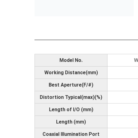
Model No.
W
Working Distance(mm)
Best Aperture(F/#)
Distortion Typical(max)(%)
Length of I/O (mm)
Length (mm)
Coaxial Illumination Port