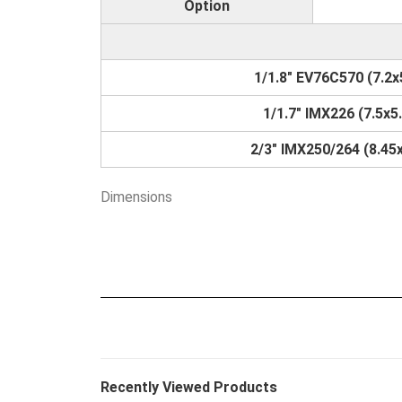
Option
1/1.8" EV76C570 (7.2x
1/1.7" IMX226 (7.5x5
2/3" IMX250/264 (8.45x
Dimensions
Recently Viewed Products