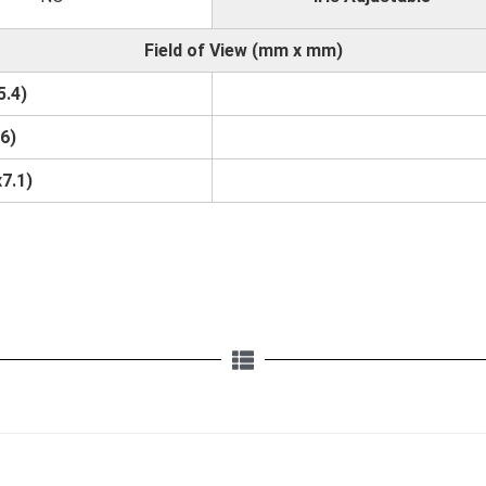
Field of View (mm x mm)
5.4)
.6)
7.1)