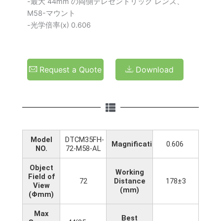
-最大 44mm の両側テレセントリック レンズ、
M58-マウント
-光学倍率(x) 0.606
Request a Quote
Download
Model
DTCM35FH-
Magnification(x)
0.606
NO.
72-M58-AL
Object
Working
Field of
72
Distance
178±3
View
(mm)
(Φmm)
Max
Best