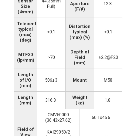
Sensor
44(35mm
Aperture
12.8
Size
Full)
(F/#)
(Φmm)
Telecentricity
Distortion
typical
<0.1
typical
<0.1
(max)
(max) (%)
(deg)
Depth of
MTF30
>70
Field
±2.2@F20
(lp/mm)
(mm)
Length
of I/O
506±3
Mount
M58
(mm)
Length
Weight
316.3
1.8
(mm)
(kg)
CMV50000
60.1x45.6
(36.43x27.62)
Field of
KAI29050/2
View