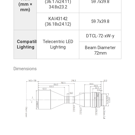
(36.17x24.11)
59.7x39.8
(mm ×
34.8x23.2
mm)
KAI43142
59.7x39.8
(36.18x24.12)
DTCL-72-xW-y
Compatible
Telecentric LED
Lighting
Lighting
Beam Diameter
72mm
Dimensions