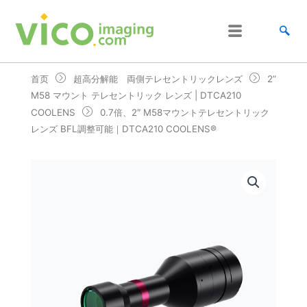
跳
至
内
容
首页
超高分解能 両側テレセントリックレンズ
2”
M58 マウント テレセントリック レンズ | DTCA210
COOLENS
0.7倍、2″ M58マウントテレセントリック
レンズ BFL調整可能｜DTCA210 COOLENS®