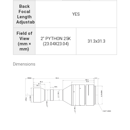
Back
Focal
YES
Length
Adjustable
Field of
View
2" PYTHON 25K
31.3x31.3
(mm ×
(23.04X23.04)
mm)
Dimensions