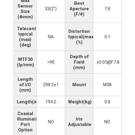
Max
Best
Sensor
33(2")
Aperture
7.8
Size
(F/#)
(Φmm)
Telecentricity
Distortion
typical
NA
typical(max)
0.1
(max)
(%)
(deg)
Depth of
MTF30
>90
Field
±0.05@F7.8
(lp/mm)
(mm)
Length
of I/O
298.2±1
Mount
M58
(mm)
Length(mm)
194.2
Weight(kg)
0.8
Coaxial
Illumination
Iris
NO
NO
Port
Adjustable
Option