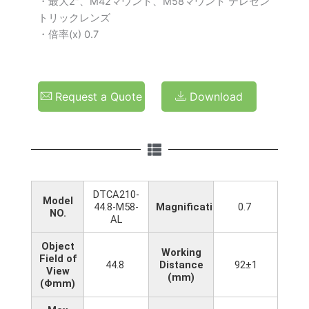
・最大2″、M42マウント、M58マウント テレセン
トリックレンズ
・倍率(x) 0.7
Request a Quote
Download
DTCA210-
Model
44.8-M58-
Magnification(x)
0.7
NO.
AL
Object
Working
Field of
44.8
Distance
92±1
View
(mm)
(Φmm)