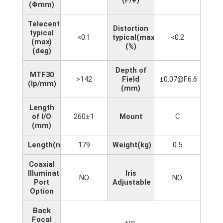
(Φmm)
Telecentricity
Distortion
typical
<0.1
typical(max)
<0.2
(max)
(%)
(deg)
Depth of
MTF30
>142
Field
±0.07@F6.6
(lp/mm)
(mm)
Length
of I/O
260±1
Mount
C
(mm)
Length(mm)
179
Weight(kg)
0.5
Coaxial
Illumination
Iris
NO
NO
Port
Adjustable
Option
Back
Focal