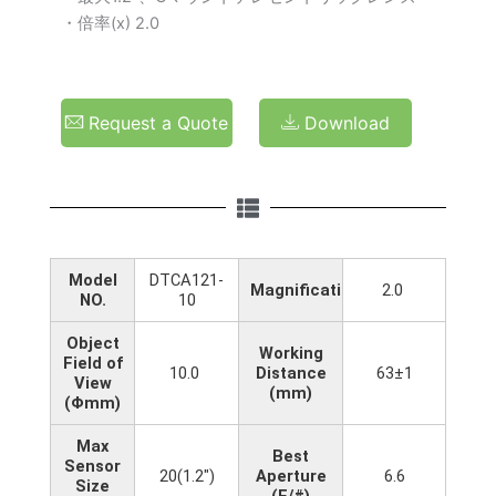
・倍率(x) 2.0
Request a Quote
Download
Model
DTCA121-
Magnification(x)
2.0
NO.
10
Object
Working
Field of
10.0
Distance
63±1
View
(mm)
(Φmm)
Max
Best
Sensor
20(1.2")
Aperture
6.6
Size
(F/#)