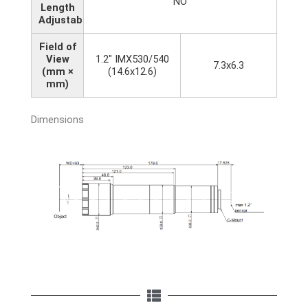
NO
Length
Adjustable
Field of
View
1.2" IMX530/540
7.3x6.3
(mm ×
(14.6x12.6)
mm)
Dimensions