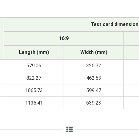
Test card dimension
16:9
Length (mm)
Width (mm)
579.06
325.72
822.27
462.53
1065.73
599.47
1136.41
639.23