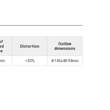
of
Outline
ed
Distortion
dimensions
ce
Fmm
<30%
Φ145x48.94mm