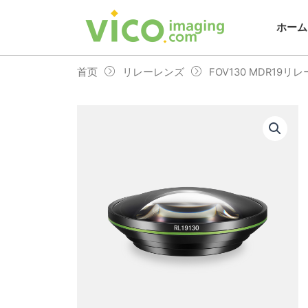
跳
至
ホーム
内
容
首页
リレーレンズ
FOV130 MDR19リレ