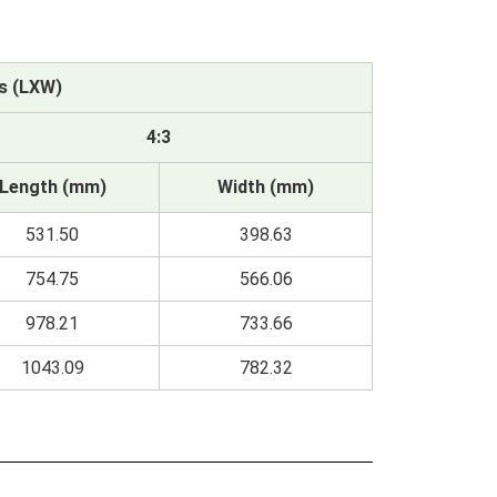
s (LXW)
4:3
Length (mm)
Width (mm)
531.50
398.63
754.75
566.06
978.21
733.66
1043.09
782.32