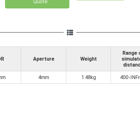
Quote
Range 
DR
Aperture
Weight
simulat
distan
mm
4mm
1.48kg
400-IN