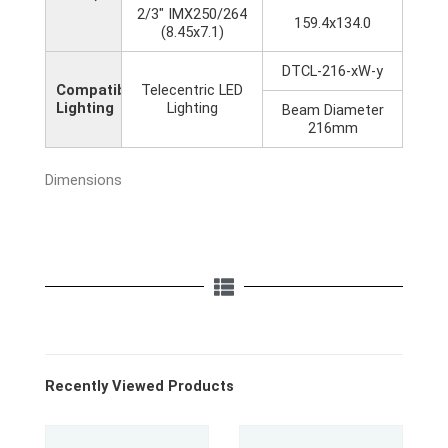
2/3" IMX250/264
159.4x134.0
(8.45x7.1)
DTCL-216-xW-y
Compatible
Telecentric LED
Lighting
Lighting
Beam Diameter
216mm
Dimensions
Recently Viewed Products