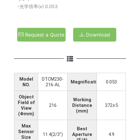
-光学倍率(x) 0.053
Request a Quote
Download
Model
DTCM230-
Magnification(x)
0.053
NO.
216-AL
Object
Working
Field of
216
Distance
372±5
View
(mm)
(Φmm)
Max
Best
Sensor
11.4(2/3")
Aperture
4.9
Size
(F/#)