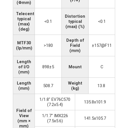
(Φmm)
Telecentricity
Distortion
typical
<0.1
typical
<0.1
(max)
(max) (%)
(deg)
Depth of
MTF30
>180
Field
±157@F11
(lp/mm)
(mm)
Length
of I/O
898±5
Mount
C
(mm)
Length
Weight
508.7
13.8
(mm)
(kg)
1/1.8" EV76C570
135.8x101.9
(7.2x5.4)
Field of
View
1/1.7" IMX226
141.5x105.7
(mm ×
(7.5x5.6)
mm)