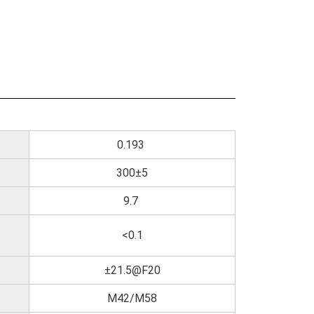
0.193
300±5
9.7
<0.1
±21.5@F20
M42/M58