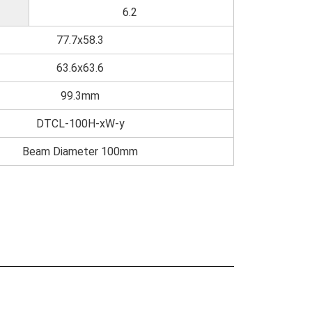
6.2
77.7x58.3
63.6x63.6
99.3mm
DTCL-100H-xW-y
Beam Diameter 100mm