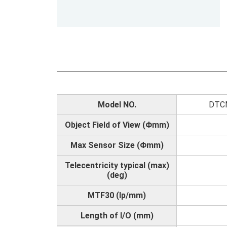
Model NO.
DTC
Object Field of View (Φmm)
Max Sensor Size (Φmm)
Telecentricity typical (max)
(deg)
MTF30 (lp/mm)
Length of I/O (mm)