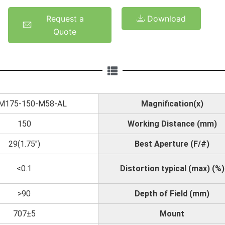
Request a
Download
Quote
M175-150-M58-AL
Magnification(x)
150
Working Distance (mm)
29(1.75")
Best Aperture (F/#)
<0.1
Distortion typical (max) (%)
>90
Depth of Field (mm)
707±5
Mount