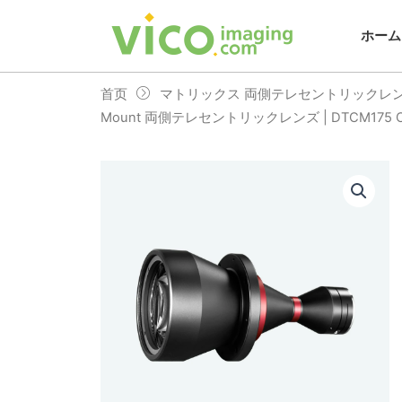
跳
至
ホーム
内
容
首页
マトリックス 両側テレセントリックレ
Mount 両側テレセントリックレンズ | DTCM175 C