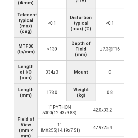
(Φmm)
Telecentricity
Distortion
typical
<0.1
typical
<0.1
(max)
(max) (%)
(deg)
Depth of
MTF30
>130
Field
±7.3@F16
(lp/mm)
(mm)
Length
of I/O
334±3
Mount
C
(mm)
Length
Weight
178.0
0.8
(mm)
(kg)
1" PYTHON
42.0x33.2
5000(12.43x9.83)
Field of
View
1"
47.9x25.4
(mm ×
IMX255(14.19x7.51)
mm)