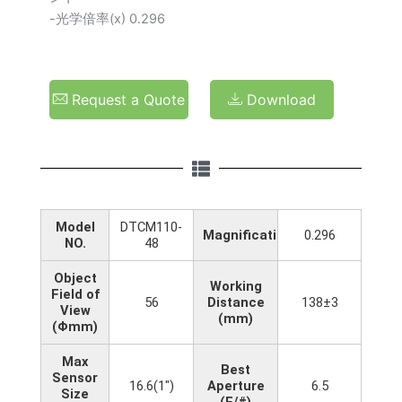
-光学倍率(x) 0.296
Request a Quote
Download
Model
DTCM110-
Magnification(x)
0.296
NO.
48
Object
Working
Field of
56
Distance
138±3
View
(mm)
(Φmm)
Max
Best
Sensor
16.6(1")
Aperture
6.5
Size
(F/#)