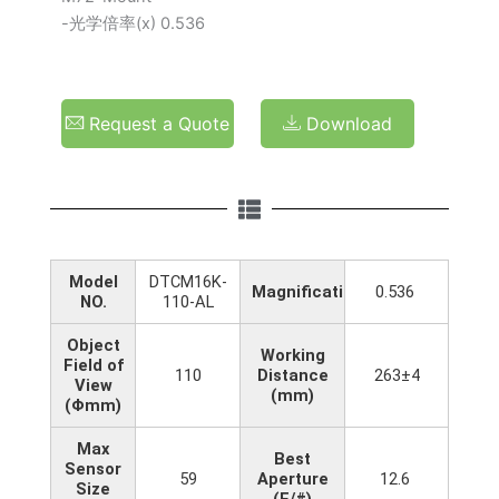
-光学倍率(x) 0.536
Request a Quote
Download
Model
DTCM16K-
Magnification(x)
0.536
NO.
110-AL
Object
Working
Field of
110
Distance
263±4
View
(mm)
(Φmm)
Max
Best
Sensor
59
Aperture
12.6
Size
(F/#)