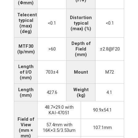
(Φmm)
Telecentricity
Distortion
typical
<0.1
typical
<0.1
(max)
(max) (%)
(deg)
Depth of
MTF30
>60
Field
±2.8@F20
(lp/mm)
(mm)
Length
of I/O
703±4
Mount
M72
(mm)
Length
Weight
427.6
4.1
(mm)
(kg)
48.7×29.0 with
90.9x54.1
KAI-47051
Field of
View
57.4mm with
107.1mm
(mm ×
16K×3.5/3.53um
mm)