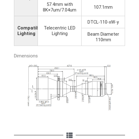
57.4mm with
107.1mm
8K×7um/7.04um
DTCL-110-xW-y
Compatible
Telecentric LED
Lighting
Lighting
Beam Diameter
110mm
Dimensions