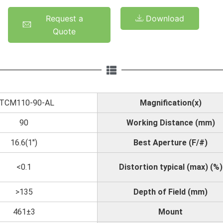
Request a
Download
Quote
TCM110-90-AL
Magnification(x)
90
Working Distance (mm)
16.6(1")
Best Aperture (F/#)
<0.1
Distortion typical (max) (%)
>135
Depth of Field (mm)
461±3
Mount