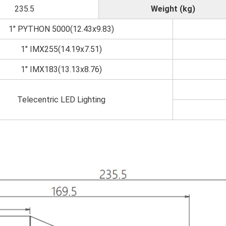
235.5
Weight (kg)
1" PYTHON 5000(12.43x9.83)
1" IMX255(14.19x7.51)
1" IMX183(13.13x8.76)
Telecentric LED Lighting