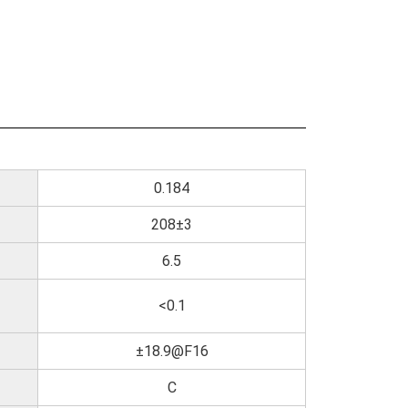
0.184
208±3
6.5
<0.1
±18.9@F16
C