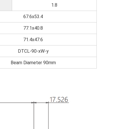
1.8
67.6x53.4
77.1x40.8
71.4x47.6
DTCL-90-xW-y
Beam Diameter 90mm