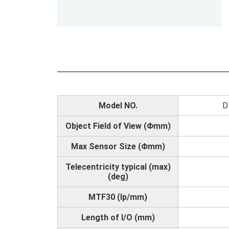
Model NO.
D
Object Field of View (Φmm)
Max Sensor Size (Φmm)
Telecentricity typical (max)
(deg)
MTF30 (lp/mm)
Length of I/O (mm)