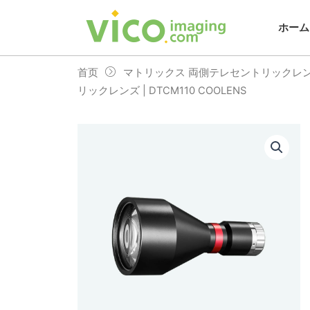
跳
至
ホーム
内
容
首页
マトリックス 両側テレセントリックレ
リックレンズ | DTCM110 COOLENS