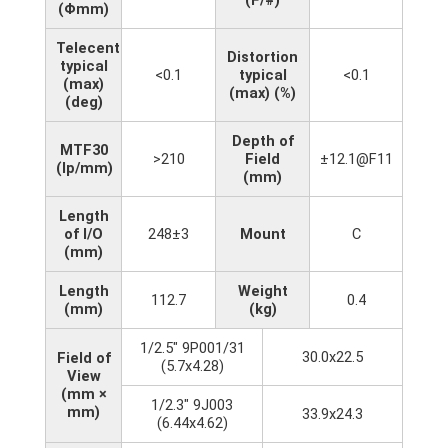
(Φmm)
Telecentricity
Distortion
typical
<0.1
typical
<0.1
(max)
(max) (%)
(deg)
Depth of
MTF30
>210
Field
±12.1@F11
(lp/mm)
(mm)
Length
of I/O
248±3
Mount
C
(mm)
Length
Weight
112.7
0.4
(mm)
(kg)
1/2.5" 9P001/31
30.0x22.5
Field of
(5.7x4.28)
View
(mm ×
1/2.3" 9J003
mm)
33.9x24.3
(6.44x4.62)