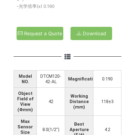
-光学倍率(x) 0.190
Request a Quote
Download
Model
DTCM120-
Magnification(x)
0.190
NO.
42-AL
Object
Working
Field of
42
Distance
118±3
View
(mm)
(Φmm)
Max
Best
Sensor
8.0(1/2")
Aperture
4.2
Size
(F/#)