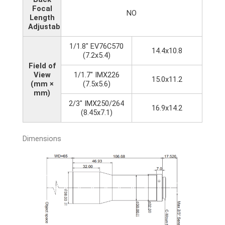
Focal
NO
Length
Adjustable
1/1.8" EV76C570
14.4x10.8
(7.2x5.4)
Field of
View
1/1.7" IMX226
15.0x11.2
(mm ×
(7.5x5.6)
mm)
2/3" IMX250/264
16.9x14.2
(8.45x7.1)
Dimensions