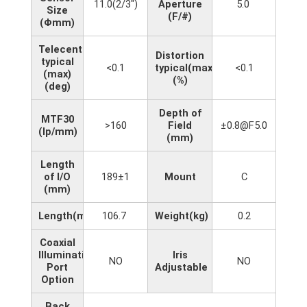
11.0(2/3")
Aperture
5.0
Size
(F/#)
(Φmm)
Telecentricity
Distortion
typical
<0.1
typical(max)
<0.1
(max)
(%)
(deg)
Depth of
MTF30
>160
Field
±0.8@F5.0
(lp/mm)
(mm)
Length
of I/O
189±1
Mount
C
(mm)
Length(mm)
106.7
Weight(kg)
0.2
Coaxial
Illumination
Iris
NO
NO
Port
Adjustable
Option
Back