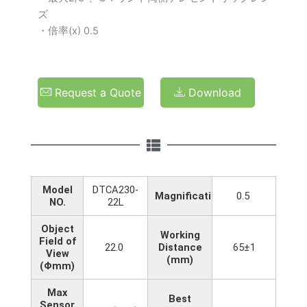
ズ
・倍率(x) 0.5
Request a Quote
Download
Model
DTCA230-
Magnification(x)
0.5
NO.
22L
Object
Working
Field of
22.0
Distance
65±1
View
(mm)
(Φmm)
Max
Best
Sensor